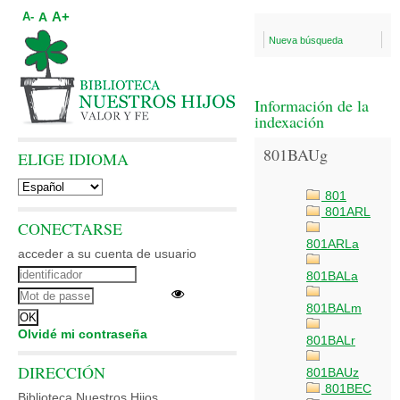
A+
A
A-
Nueva búsqueda
Información de la
indexación
801BAUg
ELIGE IDIOMA
801
801ARL
CONECTARSE
801ARLa
acceder a su cuenta de usuario
801BALa
801BALm
Olvidé mi contraseña
801BALr
DIRECCIÓN
801BAUz
801BEC
Biblioteca Nuestros Hijos