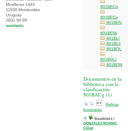
Miraflores 1443
801BECd
11500 Montevideo
Uruguay
801BECp
2601 90 99
801BEN
contacto
801BENli
801BLI
801BLIi
801BOL
801BOLl
801BON
Documentos en la
biblioteca con la
clasificación
801BAUg (
1
)
Refinar
búsqueda
Baudelaire
/
GONZÁLEZ RUANO,
César