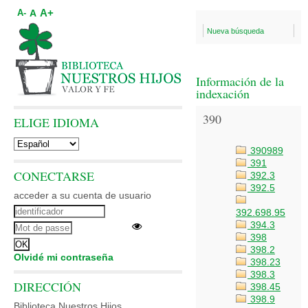
A+
A
A-
Nueva búsqueda
Información de la
indexación
390
ELIGE IDIOMA
390989
391
CONECTARSE
392.3
392.5
acceder a su cuenta de usuario
392.698.95
394.3
398
398.2
Olvidé mi contraseña
398.23
398.3
DIRECCIÓN
398.45
398.9
Biblioteca Nuestros Hijos