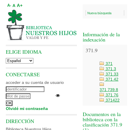
A+
A
A-
Nueva búsqueda
Información de la
indexación
371.9
ELIGE IDIOMA
371
371.3
CONECTARSE
371.33
371.42
acceder a su cuenta de usuario
371.739.8
371.76
371422
Olvidé mi contraseña
Documentos en la
biblioteca con la
DIRECCIÓN
clasificación 371.9
(
1
)
Biblioteca Nuestros Hijos