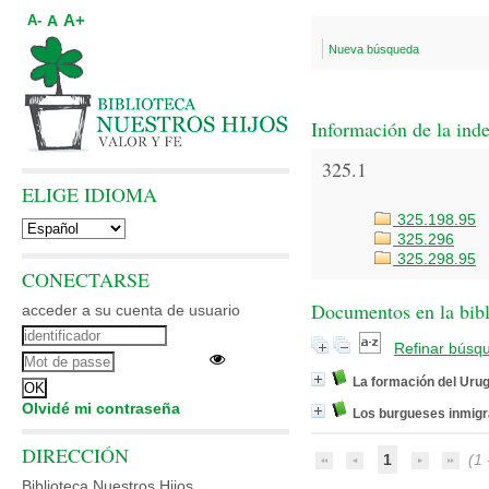
A+
A
A-
Nueva búsqueda
Información de la ind
325.1
ELIGE IDIOMA
325.198.95
325.296
325.298.95
CONECTARSE
Documentos en la bibli
acceder a su cuenta de usuario
Refinar búsq
La formación del Ur
Olvidé mi contraseña
Los burgueses inmigr
DIRECCIÓN
1
(1 -
Biblioteca Nuestros Hijos