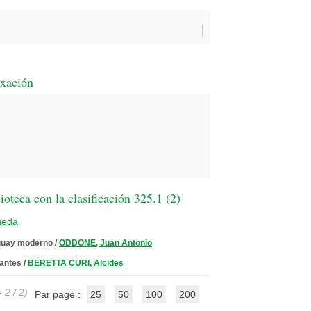
exación
oteca con la clasificación 325.1 (
2
)
ueda
uguay moderno
/
ODDONE, Juan Antonio
antes
/
BERETTA CURI, Alcides
 2 / 2)
Par page :
25
50
100
200