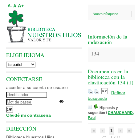
A+
A
A-
Nueva búsqueda
Información de la
indexación
134
ELIGE IDIOMA
Documentos en la
biblioteca con la
CONECTARSE
clasificación 134 (
1
)
acceder a su cuenta de usuario
Refinar
búsqueda
Hipnosis y
sugestión
/
CHAUCHARD,
Olvidé mi contraseña
Paul
DIRECCIÓN
1
Biblioteca Nuestros Hijos
(1 - 1 / 1)