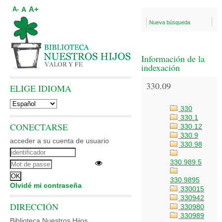
A+
A
A-
Nueva búsqueda
Información de la
indexación
330.09
ELIGE IDIOMA
330
330.1
CONECTARSE
330.12
330.9
acceder a su cuenta de usuario
330.98
330.989.5
330.9895
Olvidé mi contraseña
330015
330942
DIRECCIÓN
330980
330989
Biblioteca Nuestros Hijos