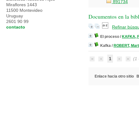
891734
Miraflores 1443
11500 Montevideo
Documentos en la bibli
Uruguay
2601 90 99
contacto
Refinar búsq
El proceso
/
KAFKA, F
Kafka
/
ROBERT, Mar
1
(1 -
Enlace hacia otro sitio
B