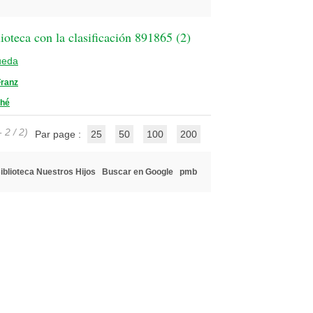
oteca con la clasificación 891865 (
2
)
ueda
ranz
thé
 2 / 2)
Par page :
25
50
100
200
iblioteca Nuestros Hijos
Buscar en Google
pmb