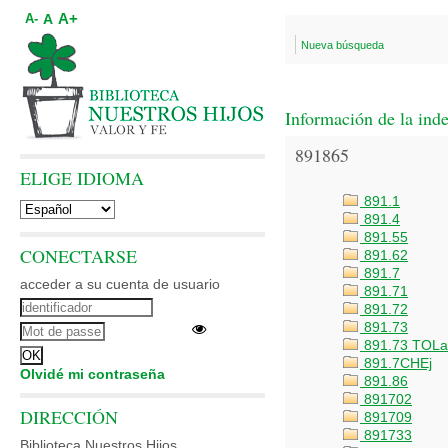
A+
A
A-
Nueva búsqueda
Información de la ind
891865
ELIGE IDIOMA
891.1
891.4
891.55
CONECTARSE
891.62
891.7
acceder a su cuenta de usuario
891.71
891.72
891.73
891.73 TOLa
891.7CHEj
Olvidé mi contraseña
891.86
891702
DIRECCIÓN
891709
891733
Biblioteca Nuestros Hijos