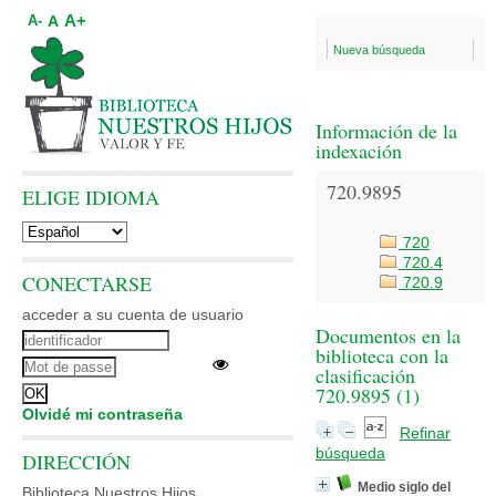
A+
A
A-
Nueva búsqueda
Información de la
indexación
720.9895
ELIGE IDIOMA
720
720.4
CONECTARSE
720.9
acceder a su cuenta de usuario
Documentos en la
biblioteca con la
clasificación
720.9895 (
1
)
Olvidé mi contraseña
Refinar
búsqueda
DIRECCIÓN
Medio siglo del
Biblioteca Nuestros Hijos