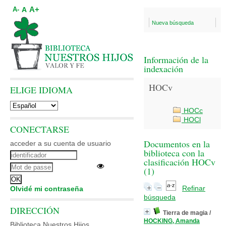
A+
A
A-
Nueva búsqueda
Información de la
indexación
HOCv
ELIGE IDIOMA
HOCc
HOCl
CONECTARSE
Documentos en la
acceder a su cuenta de usuario
biblioteca con la
clasificación HOCv
(
1
)
Refinar
Olvidé mi contraseña
búsqueda
DIRECCIÓN
Tierra de magia
/
HOCKING, Amanda
Biblioteca Nuestros Hijos