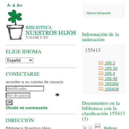
A+
A
A-
Nueva búsqueda
Información de la
indexación
155413
ELIGE IDIOMA
155.2
155.32
CONECTARSE
155.4
155.92
acceder a su cuenta de usuario
155284
155418
Documentos en la
biblioteca con la
Olvidé mi contraseña
clasificación 155413
(
1
)
DIRECCIÓN
Biblioteca Nuestros Hijos
Refinar