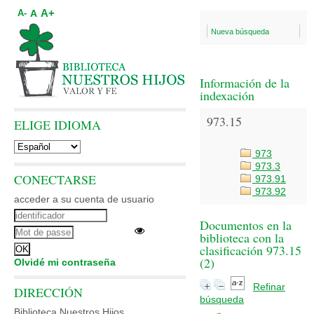
A+
A
A-
Nueva búsqueda
Información de la
indexación
973.15
ELIGE IDIOMA
973
973.3
CONECTARSE
973.91
973.92
acceder a su cuenta de usuario
Documentos en la
biblioteca con la
clasificación 973.15
(
2
)
Olvidé mi contraseña
Refinar
DIRECCIÓN
búsqueda
Biblioteca Nuestros Hijos