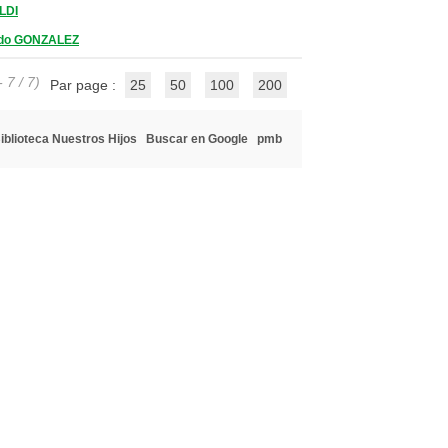
LDI
ndo GONZALEZ
 7 / 7)
Par page :
25
50
100
200
iblioteca Nuestros Hijos
Buscar en Google
pmb