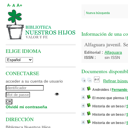
A+
A
A-
Nueva búsqueda
Información de una co
Alfaguara juvenil. Se
ELIGE IDIOMA
Editorial :
Alfaguara
ISSN :
sin ISSN
Documentos disponible
CONECTARSE
Refinar búsq
acceder a su cuenta de usuario
Androides
/
Fernand
El mono que piensa
/
Historia de un beso
/
Olvidé mi contraseña
Historia de un beso
/
DIRECCIÓN
Historia de un beso
/
Biblioteca Nuestros Hijos