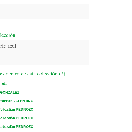
lección
rie azul
s dentro de esta colección (
7
)
ueda
o GONZALEZ
Esteban VALENTINO
Sebastián PEDROZO
Sebastián PEDROZO
Sebastián PEDROZO