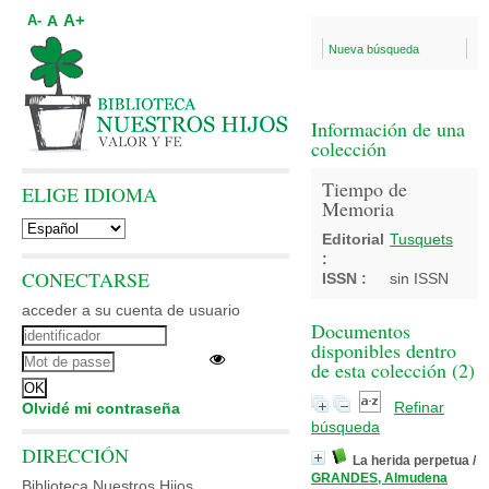
A+
A
A-
Nueva búsqueda
Información de una
colección
Tiempo de
ELIGE IDIOMA
Memoria
Editorial
Tusquets
:
CONECTARSE
ISSN :
sin ISSN
acceder a su cuenta de usuario
Documentos
disponibles dentro
de esta colección (
2
)
Refinar
Olvidé mi contraseña
búsqueda
DIRECCIÓN
La herida perpetua
/
GRANDES, Almudena
Biblioteca Nuestros Hijos