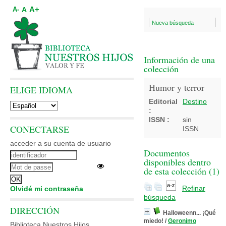
A+
A
A-
Nueva búsqueda
Información de una
colección
Humor y terror
ELIGE IDIOMA
Editorial
Destino
:
ISSN :
sin
CONECTARSE
ISSN
acceder a su cuenta de usuario
Documentos
disponibles dentro
de esta colección (
1
)
Refinar
Olvidé mi contraseña
búsqueda
DIRECCIÓN
Halloweenn... ¡Qué
miedo!
/
Geronimo
Biblioteca Nuestros Hijos