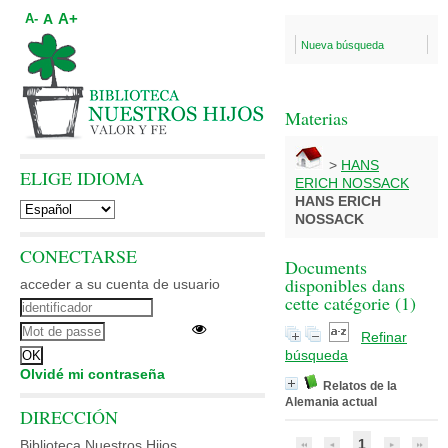
A+
A
A-
Nueva búsqueda
Materias
>
HANS
ELIGE IDIOMA
ERICH NOSSACK
HANS ERICH
NOSSACK
CONECTARSE
Documents
disponibles dans
acceder a su cuenta de usuario
cette catégorie (
1
)
Refinar
búsqueda
Olvidé mi contraseña
Relatos de la
Alemania actual
DIRECCIÓN
1
Biblioteca Nuestros Hijos