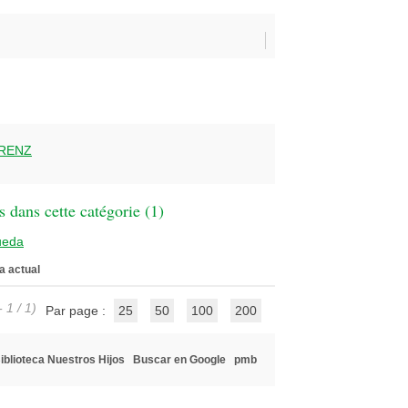
RENZ
 dans cette catégorie (
1
)
ueda
a actual
 1 / 1)
Par page :
25
50
100
200
iblioteca Nuestros Hijos
Buscar en Google
pmb