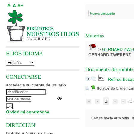
A+
A
A-
Nueva búsqueda
Materias
>
GERHARD ZWE
ELIGE IDIOMA
GERHARD ZWERENZ
Documents disponibles
CONECTARSE
Refinar búsq
acceder a su cuenta de usuario
Relatos de la Alemani
1
(1 -
Olvidé mi contraseña
Enlace hacia otro sitio
B
DIRECCIÓN
Biblioteca Nuestros Hijos