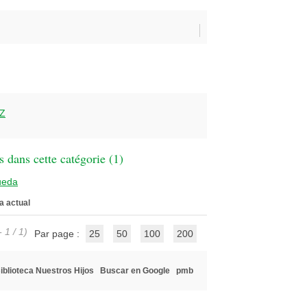
Z
 dans cette catégorie (
1
)
ueda
a actual
 1 / 1)
Par page :
25
50
100
200
iblioteca Nuestros Hijos
Buscar en Google
pmb