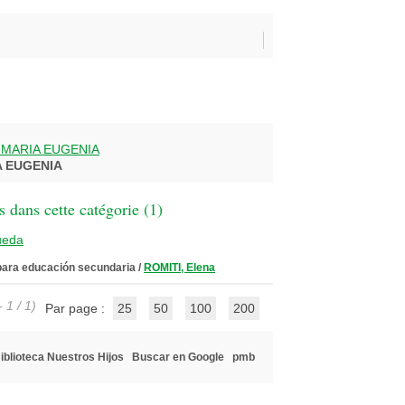
 MARIA EUGENIA
A EUGENIA
 dans cette catégorie (
1
)
ueda
 para educación secundaria
/
ROMITI, Elena
 1 / 1)
Par page :
25
50
100
200
iblioteca Nuestros Hijos
Buscar en Google
pmb