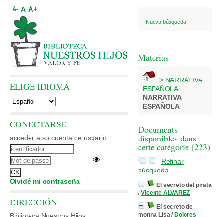
A+
A
A-
Nueva búsqueda
Materias
>
NARRATIVA
ELIGE IDIOMA
ESPAÑOLA
NARRATIVA
ESPAÑOLA
CONECTARSE
Documents
disponibles dans
acceder a su cuenta de usuario
cette catégorie (
223
)
Refinar
búsqueda
Olvidé mi contraseña
El secreto del pirata
/
Vicente ALVAREZ
DIRECCIÓN
El secreto de
monna Lisa
/
Dolores
Biblioteca Nuestros Hijos