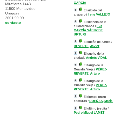
GARCÍA
Miraflores 1443
11500 Montevideo
El silbido del
Uruguay
arquero
/
Irene VALLEJO
2601 90 99
El silencio de la
contacto
ciudad blanca
/
Eva
GARCÍA SÁENZ DE
URTURI
El sueño de Africa
/
REVERTE, Javier
El sueño de la
ciudad
/
Andrés VIDAL
El tango de la
Guardia Vieja
/
PÉREZ-
REVERTE, Arturo
El tango de la
Guardia Vieja
/
PÉREZ-
REVERTE, Arturo
El tiempo entre
costuras
/
DUEÑAS, María
El último jesuita
/
Pedro Miguel LAMET