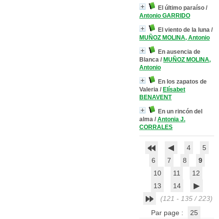
El último paraíso
/
Antonio GARRIDO
El viento de la luna
/
MUÑOZ MOLINA, Antonio
En ausencia de
Blanca
/
MUÑOZ MOLINA,
Antonio
En los zapatos de
Valeria
/
Elísabet
BENAVENT
En un rincón del
alma
/
Antonia J.
CORRALES
4
5
6
7
8
9
10
11
12
13
14
(121 - 135 / 223)
Par page :
25