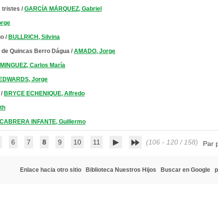
tristes
/
GARCÍA MÁRQUEZ, Gabriel
rge
go
/
BULLRICH, Silvina
e de Quincas Berro Dágua
/
AMADO, Jorge
MINGUEZ, Carlos María
EDWARDS, Jorge
/
BRYCE ECHENIQUE, Alfredo
th
CABRERA INFANTE, Guillermo
6
7
8
9
10
11
(106 - 120 / 158)
Par 
Enlace hacia otro sitio
Biblioteca Nuestros Hijos
Buscar en Google