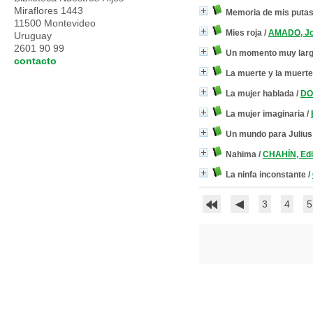
Miraflores 1443
Memoria de mis putas 
11500 Montevideo
Mies roja
/
AMADO, Jo
Uruguay
2601 90 99
Un momento muy lar
contacto
La muerte y la muert
La mujer hablada
/
DO
La mujer imaginaria
/
Un mundo para Julius
Nahima
/
CHAHÍN, Edi
La ninfa inconstante
/
3
4
5