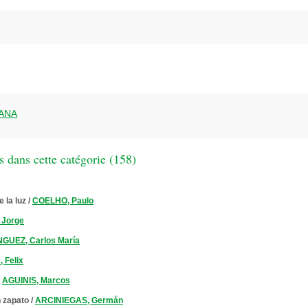
ANA
 dans cette catégorie (
158
)
 la luz
/
COELHO, Paulo
Jorge
GUEZ, Carlos María
 Felix
/
AGUINIS, Marcos
 zapato
/
ARCINIEGAS, Germán