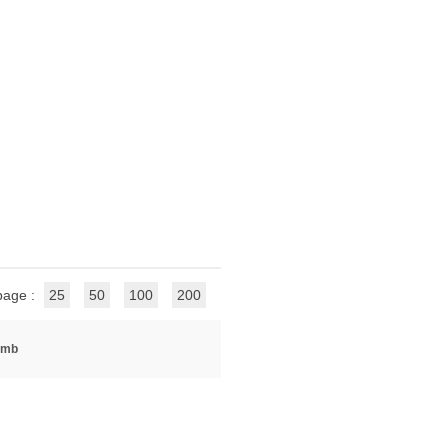
page :
25
50
100
200
pmb