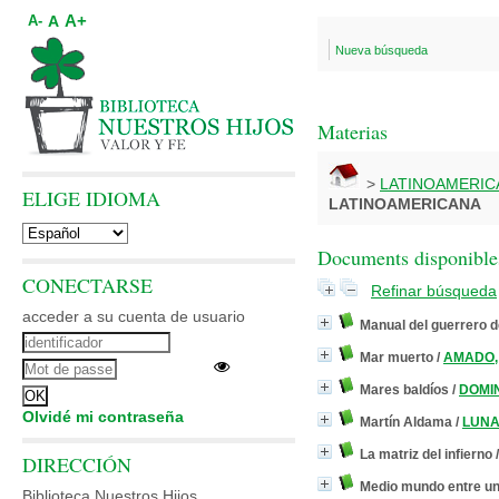
A+
A
A-
Nueva búsqueda
Materias
>
LATINOAMERIC
ELIGE IDIOMA
LATINOAMERICANA
Documents disponibles
CONECTARSE
Refinar búsqueda
acceder a su cuenta de usuario
Manual del guerrero de
Mar muerto
/
AMADO, 
Mares baldíos
/
DOMIN
Olvidé mi contraseña
Martín Aldama
/
LUNA,
La matriz del infierno
DIRECCIÓN
Medio mundo entre un
Biblioteca Nuestros Hijos