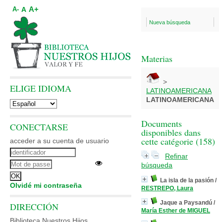
A+
A
A-
Nueva búsqueda
Materias
>
ELIGE IDIOMA
LATINOAMERICANA
LATINOAMERICANA
Documents
CONECTARSE
disponibles dans
cette catégorie (
158
)
acceder a su cuenta de usuario
Refinar
búsqueda
La isla de la pasión
/
Olvidé mi contraseña
RESTREPO, Laura
Jaque a Paysandú
/
DIRECCIÓN
María Esther de MIGUEL
Biblioteca Nuestros Hijos