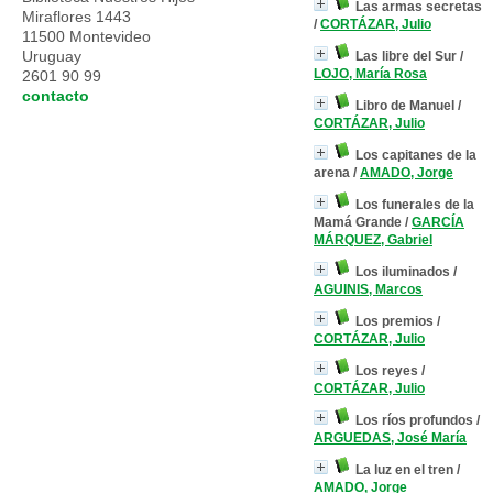
Las armas secretas
Miraflores 1443
/
CORTÁZAR, Julio
11500 Montevideo
Uruguay
Las libre del Sur
/
LOJO, María Rosa
2601 90 99
contacto
Libro de Manuel
/
CORTÁZAR, Julio
Los capitanes de la
arena
/
AMADO, Jorge
Los funerales de la
Mamá Grande
/
GARCÍA
MÁRQUEZ, Gabriel
Los iluminados
/
AGUINIS, Marcos
Los premios
/
CORTÁZAR, Julio
Los reyes
/
CORTÁZAR, Julio
Los ríos profundos
/
ARGUEDAS, José María
La luz en el tren
/
AMADO, Jorge