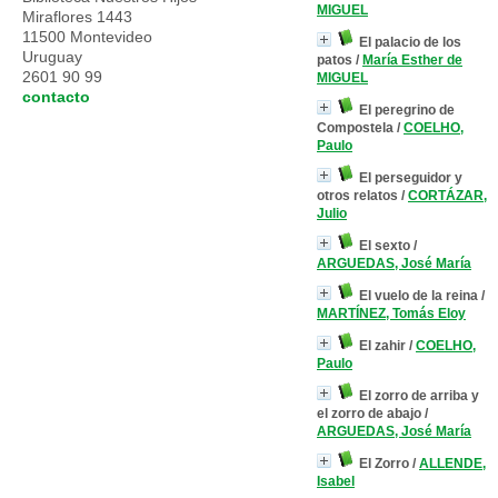
MIGUEL
Miraflores 1443
11500 Montevideo
El palacio de los
Uruguay
patos
/
María Esther de
2601 90 99
MIGUEL
contacto
El peregrino de
Compostela
/
COELHO,
Paulo
El perseguidor y
otros relatos
/
CORTÁZAR,
Julio
El sexto
/
ARGUEDAS, José María
El vuelo de la reina
/
MARTÍNEZ, Tomás Eloy
El zahir
/
COELHO,
Paulo
El zorro de arriba y
el zorro de abajo
/
ARGUEDAS, José María
El Zorro
/
ALLENDE,
Isabel