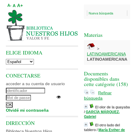
A+
A
A-
Nueva búsqueda
Materias
>
ELIGE IDIOMA
LATINOAMERICANA
LATINOAMERICANA
Documents
CONECTARSE
disponibles dans
cette catégorie (
158
)
acceder a su cuenta de usuario
Refinar
búsqueda
El olor de la guayaba
Olvidé mi contraseña
/
GARCÍA MÁRQUEZ,
Gabriel
DIRECCIÓN
El otro lado del
tablero
/
María Esther de
Biblioteca Nuestros Hijos