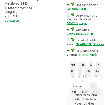
Miraflores 1443
Una casa vacía
/
11500 Montevideo
CERDA, Carlos
Uruguay
Uniforme, frac y
2601 90 99
camisón de dormir
/
contacto
AMADO, Jorge
Valfierno
/
CAPARRÓS, Martín
La velocidad del
amor
/
SKÁRMETA, Antonio
La verdad según
Virginia
/
FASCE, María
6
7
8
9
10
11
(151 - 158 /
158)
Par page :
25
50
100
200
Enlace hacia otro
sitio
Biblioteca
Nuestros Hijos