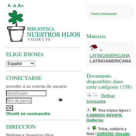
A+
A
A-
Nueva búsqueda
Materias
>
ELIGE IDIOMA
LATINOAMERICANA
LATINOAMERICANA
Documents
CONECTARSE
disponibles dans
cette catégorie (
158
)
acceder a su cuenta de usuario
Refinar
búsqueda
Tres tristes tigres
/
Olvidé mi contraseña
CABRERA INFANTE,
Guillermo
DIRECCIÓN
Triste, solitario y
final
/
SORIANO, Osvaldo
Biblioteca Nuestros Hijos