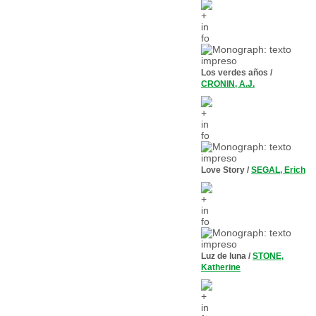
Los verdes años
/
CRONIN, A.J.
Love Story
/
SEGAL, Erich
Luz de luna
/
STONE,
Katherine