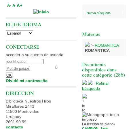
A+
A
A-
Nueva búsqueda
ELIGE IDIOMA
Materias
>
ROMANTICA
CONECTARSE
ROMANTICA
acceder a su cuenta de usuario
Documents
disponibles dans
cette catégorie (
286
)
Olvidé mi contraseña
Refinar
búsqueda
DIRECCIÓN
Biblioteca Nuestros Hijos
Miraflores 1443
11500 Montevideo
Uruguay
2601 90 99
La lección de piano
/
contacto
CAMPION, Jane