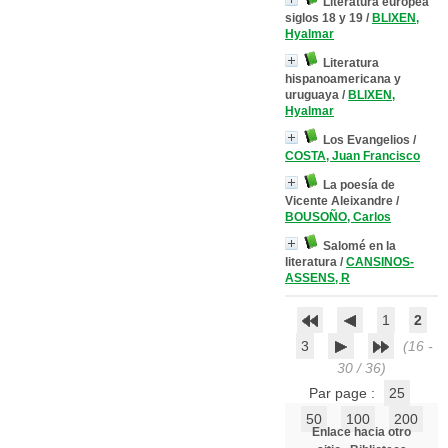
Literatura europea
siglos 18 y 19
/
BLIXEN,
Hyalmar
Literatura
hispanoamericana y
uruguaya
/
BLIXEN,
Hyalmar
Los Evangelios
/
COSTA, Juan Francisco
La poesía de
Vicente Aleixandre
/
BOUSOÑO, Carlos
Salomé en la
literatura
/
CANSINOS-
ASSENS, R
1
2
3
(16 -
30 / 36)
Par page :
25
50
100
200
Enlace hacia otro