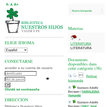
A+
A
A-
Nueva búsqueda
Materias
>
ELIGE IDIOMA
LITERATURA
LITERATURA
Documents
CONECTARSE
disponibles dans
cette catégorie (
36
)
acceder a su cuenta de usuario
Refinar
búsqueda
Gustavo Adolfo
Olvidé mi contraseña
Becquer
/
SARALEGUI,
Yamandú
DIRECCIÓN
Gustavo Adolfo
Biblioteca Nuestros Hijos
Becquer
/
DIAZ, José