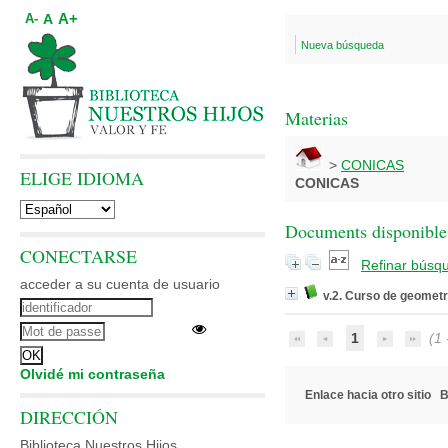
A+
A
A-
Nueva búsqueda
Materias
>
CONICAS
ELIGE IDIOMA
CONICAS
Documents disponibles
CONECTARSE
Refinar búsq
acceder a su cuenta de usuario
v.2. Curso de geometr
1
(1 -
Olvidé mi contraseña
Enlace hacia otro sitio
B
DIRECCIÓN
Biblioteca Nuestros Hijos