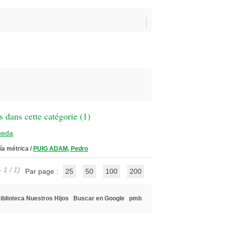
 dans cette catégorie (
1
)
ueda
ía métrica
/
PUIG ADAM, Pedro
 1 / 1)
Par page :
25
50
100
200
iblioteca Nuestros Hijos
Buscar en Google
pmb