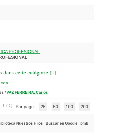
TICA PROFESIONAL
PROFESIONAL
 dans cette catégorie (
1
)
ueda
les
/
VAZ FERREIRA, Carlos
 1 / 1)
Par page :
25
50
100
200
iblioteca Nuestros Hijos
Buscar en Google
pmb