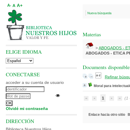
A+
A
A-
Nueva búsqueda
Materias
>
ABOGADOS - E
ELIGE IDIOMA
ABOGADOS - ETICA 
Documents disponibles
CONECTARSE
Refinar búsq
acceder a su cuenta de usuario
Moral para intelectua
1
(1 -
Olvidé mi contraseña
Enlace hacia otro sitio
B
DIRECCIÓN
Biblioteca Nuestros Hijos