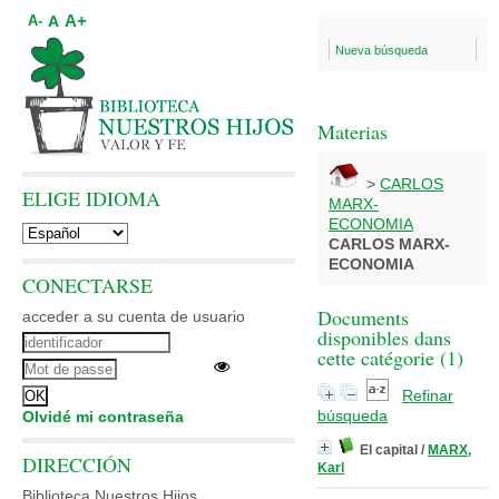
A+
A
A-
Nueva búsqueda
Materias
>
CARLOS
ELIGE IDIOMA
MARX-
ECONOMIA
CARLOS MARX-
ECONOMIA
CONECTARSE
Documents
acceder a su cuenta de usuario
disponibles dans
cette catégorie (
1
)
Refinar
búsqueda
Olvidé mi contraseña
El capital
/
MARX,
DIRECCIÓN
Karl
Biblioteca Nuestros Hijos