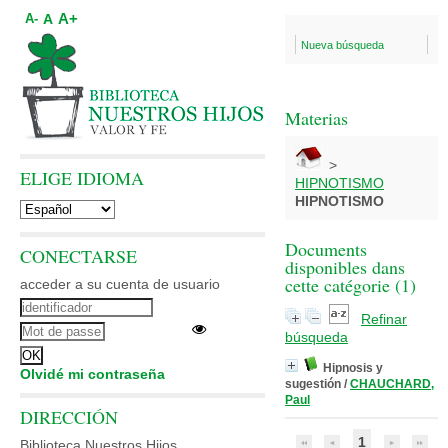
A+
A
A-
Nueva búsqueda
Materias
>
ELIGE IDIOMA
HIPNOTISMO
HIPNOTISMO
Documents
CONECTARSE
disponibles dans
cette catégorie (
1
)
acceder a su cuenta de usuario
Refinar
búsqueda
Hipnosis y
Olvidé mi contraseña
sugestión
/
CHAUCHARD,
Paul
DIRECCIÓN
1
Biblioteca Nuestros Hijos