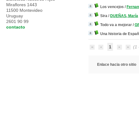
Miraflores 1443
Los vencejos
/
Ferna
11500 Montevideo
Uruguay
Sira
/
DUEÑAS, María
2601 90 99
Todo va a mejorar
/
G
contacto
Una historia de Espa
1
(1 
Enlace hacia otro sitio