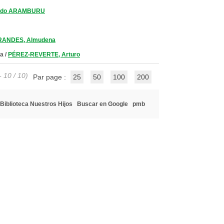
ndo ARAMBURU
RANDES, Almudena
ña
/
PÉREZ-REVERTE, Arturo
- 10 / 10)
Par page :
25
50
100
200
Biblioteca Nuestros Hijos
Buscar en Google
pmb