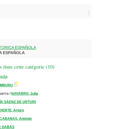
STORICA ESPAÑOLA
CA ESPAÑOLA
 dans cette catégorie (
10
)
ueda
AMBURU
guerra
/
NAVARRO, Julia
ÍA SÁENZ DE URTURI
VERTE, Arturo
CABANAS, Antonio
z GABÁS