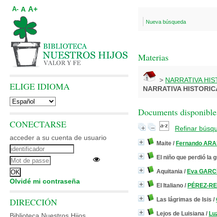
A+
A
A-
Nueva búsqueda
Materias
>
NARRATIVA HI
ELIGE IDIOMA
NARRATIVA HISTORI
Documents disponibles
CONECTARSE
Refinar búsq
acceder a su cuenta de usuario
Maite
/
Fernando AR
El niño que perdió la 
Aquitania
/
Eva GARC
Olvidé mi contraseña
El Italiano
/
PÉREZ-RE
DIRECCIÓN
Las lágrimas de Isis
/
Lejos de Luisiana
/
Lu
Biblioteca Nuestros Hijos