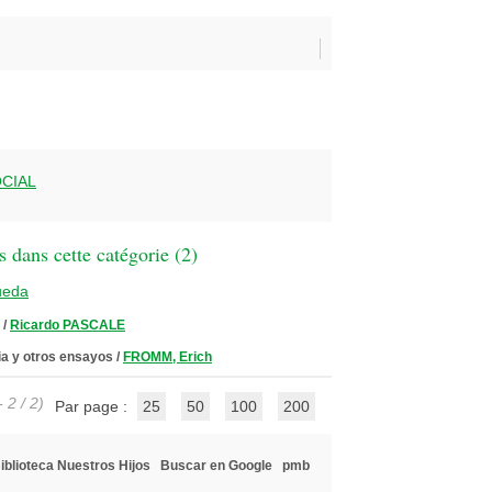
OCIAL
 dans cette catégorie (
2
)
ueda
/
Ricardo PASCALE
ia y otros ensayos
/
FROMM, Erich
 2 / 2)
Par page :
25
50
100
200
iblioteca Nuestros Hijos
Buscar en Google
pmb