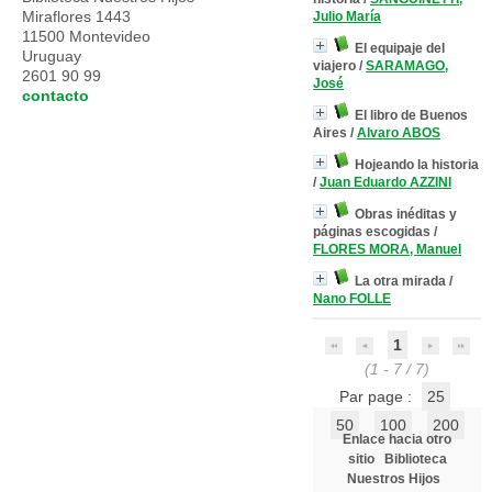
Miraflores 1443
Julio María
11500 Montevideo
El equipaje del
Uruguay
viajero
/
SARAMAGO,
2601 90 99
José
contacto
El libro de Buenos
Aires
/
Alvaro ABOS
Hojeando la historia
/
Juan Eduardo AZZINI
Obras inéditas y
páginas escogidas
/
FLORES MORA, Manuel
La otra mirada
/
Nano FOLLE
1
(1 - 7 / 7)
Par page :
25
50
100
200
Enlace hacia otro
sitio
Biblioteca
Nuestros Hijos