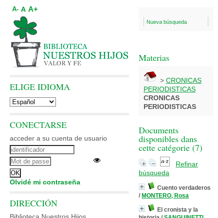
A+
A
A-
Nueva búsqueda
Materias
>
CRONICAS
ELIGE IDIOMA
PERIODISTICAS
CRONICAS
PERIODISTICAS
CONECTARSE
Documents
disponibles dans
acceder a su cuenta de usuario
cette catégorie (
7
)
Refinar
búsqueda
Olvidé mi contraseña
Cuento verdaderos
/
MONTERO, Rosa
DIRECCIÓN
El cronista y la
Biblioteca Nuestros Hijos
historia
/
SANGUINETTI,