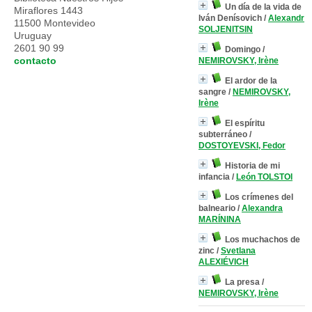
Un día de la vida de
Miraflores 1443
Iván Denísovich
/
Alexandr
11500 Montevideo
SOLJENITSIN
Uruguay
2601 90 99
Domingo
/
contacto
NEMIROVSKY, Irène
El ardor de la
sangre
/
NEMIROVSKY,
Irène
El espíritu
subterráneo
/
DOSTOYEVSKI, Fedor
Historia de mi
infancia
/
León TOLSTOI
Los crímenes del
balneario
/
Alexandra
MARÍNINA
Los muchachos de
zinc
/
Svetlana
ALEXIÉVICH
La presa
/
NEMIROVSKY, Irène