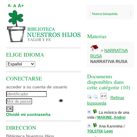
A+
A
A-
Nueva búsqueda
Materias
>
NARRATIVA
ELIGE IDIOMA
RUSA
NARRATIVA RUSA
Documents
CONECTARSE
disponibles dans
cette catégorie (
10
)
acceder a su cuenta de usuario
Refinar
búsqueda
La música de una
Olvidé mi contraseña
vida
/
MAKINE, Andrei
DIRECCIÓN
Ana Karenina
/
TOLSTOI, Leon
Biblioteca Nuestros Hijos