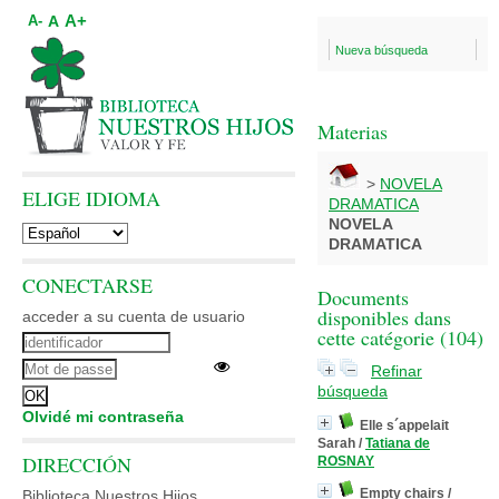
A+
A
A-
Nueva búsqueda
Materias
>
NOVELA
ELIGE IDIOMA
DRAMATICA
NOVELA
DRAMATICA
CONECTARSE
Documents
disponibles dans
acceder a su cuenta de usuario
cette catégorie (
104
)
Refinar
búsqueda
Olvidé mi contraseña
Elle s´appelait
Sarah
/
Tatiana de
DIRECCIÓN
ROSNAY
Empty chairs
/
Biblioteca Nuestros Hijos