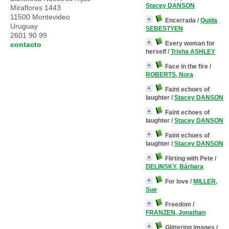
Stacey DANSON
Miraflores 1443
11500 Montevideo
Encerrada
/
Quida
Uruguay
SEBESTYEN
2601 90 99
Every woman for
contacto
herself
/
Trisha ASHLEY
Face in the fire
/
ROBERTS, Nora
Faint echoes of
laughter
/
Stacey DANSON
Faint echoes of
laughter
/
Stacey DANSON
Faint echoes of
laughter
/
Stacey DANSON
Flirting with Pete
/
DELINSKY, Bárbara
For love
/
MILLER,
Sue
Freedom
/
FRANZEN, Jonathan
Glittering images
/