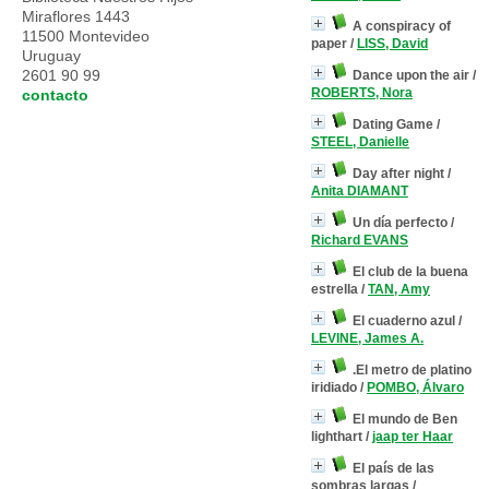
Miraflores 1443
A conspiracy of
11500 Montevideo
paper
/
LISS, David
Uruguay
2601 90 99
Dance upon the air
/
ROBERTS, Nora
contacto
Dating Game
/
STEEL, Danielle
Day after night
/
Anita DIAMANT
Un día perfecto
/
Richard EVANS
El club de la buena
estrella
/
TAN, Amy
El cuaderno azul
/
LEVINE, James A.
.El metro de platino
iridiado
/
POMBO, Álvaro
El mundo de Ben
lighthart
/
jaap ter Haar
El país de las
sombras largas
/