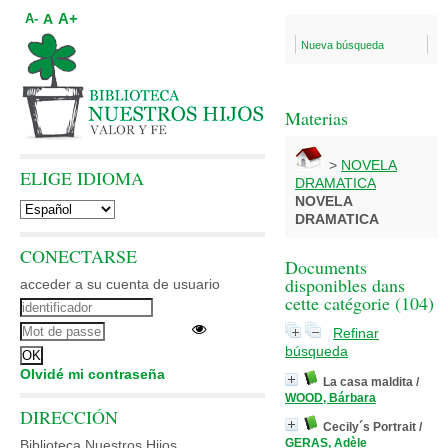
A+
A
A-
Nueva búsqueda
Materias
>
NOVELA
ELIGE IDIOMA
DRAMATICA
NOVELA
DRAMATICA
CONECTARSE
Documents
disponibles dans
acceder a su cuenta de usuario
cette catégorie (
104
)
Refinar
búsqueda
Olvidé mi contraseña
La casa maldita
/
WOOD, Bárbara
DIRECCIÓN
Cecily´s Portrait
/
GERAS, Adèle
Biblioteca Nuestros Hijos