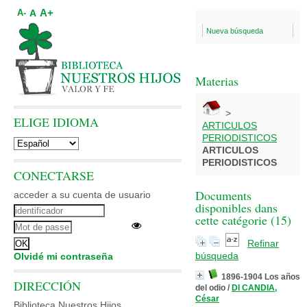
A+
A
A-
Nueva búsqueda
Materias
>
ELIGE IDIOMA
ARTICULOS
PERIODISTICOS
ARTICULOS
PERIODISTICOS
CONECTARSE
Documents
acceder a su cuenta de usuario
disponibles dans
cette catégorie (
15
)
Refinar
búsqueda
Olvidé mi contraseña
1896-1904 Los años
DIRECCIÓN
del odio
/
DI CANDIA,
César
Biblioteca Nuestros Hijos