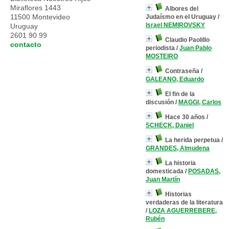
Miraflores 1443
Albores del
11500 Montevideo
Judaísmo en el Uruguay
/
Israel NEMIROVSKY
Uruguay
2601 90 99
Claudio Paolillo
contacto
periodista
/
Juan Pablo
MOSTEIRO
Contraseña
/
GALEANO, Eduardo
El fin de la
discusión
/
MAGGI, Carlos
Hace 30 años
/
SCHECK, Daniel
La herida perpetua
/
GRANDES, Almudena
La historia
domesticada
/
POSADAS,
Juan Martín
Historias
verdaderas de la literatura
/
LOZA AGUERREBERE,
Rubén