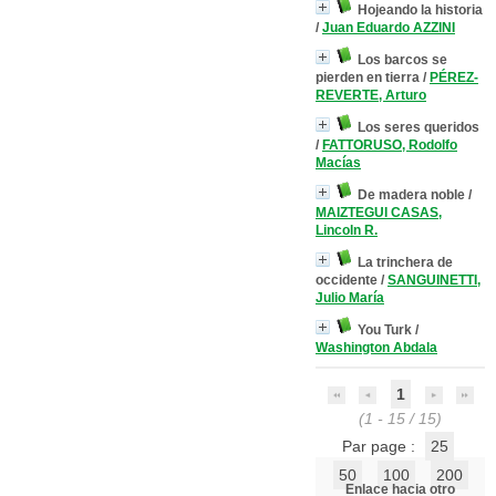
Hojeando la historia
/
Juan Eduardo AZZINI
Los barcos se
pierden en tierra
/
PÉREZ-
REVERTE, Arturo
Los seres queridos
/
FATTORUSO, Rodolfo
Macías
De madera noble
/
MAIZTEGUI CASAS,
Lincoln R.
La trinchera de
occidente
/
SANGUINETTI,
Julio María
You Turk
/
Washington Abdala
1
(1 - 15 / 15)
Par page :
25
50
100
200
Enlace hacia otro