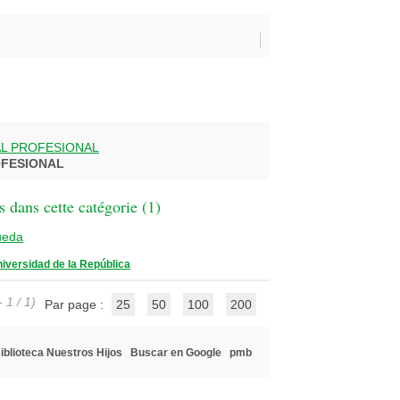
AL PROFESIONAL
OFESIONAL
 dans cette catégorie (
1
)
ueda
iversidad de la República
 1 / 1)
Par page :
25
50
100
200
iblioteca Nuestros Hijos
Buscar en Google
pmb