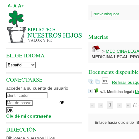
A+
A
A-
Nueva búsqueda
Materias
>
MEDICINA LEG
ELIGE IDIOMA
MEDICINA LEGAL PR
Documents disponibles
CONECTARSE
Refinar búsq
acceder a su cuenta de usuario
v.1. Medicina legal
/
Un
1
(1 -
Olvidé mi contraseña
Enlace hacia otro sitio
B
DIRECCIÓN
Biblioteca Nuestros Hijos