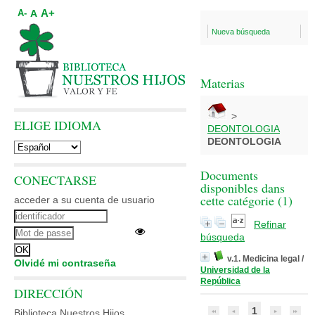
A+
A
A-
Nueva búsqueda
Materias
>
ELIGE IDIOMA
DEONTOLOGIA
DEONTOLOGIA
Documents
CONECTARSE
disponibles dans
cette catégorie (
1
)
acceder a su cuenta de usuario
Refinar
búsqueda
v.1. Medicina legal
/
Olvidé mi contraseña
Universidad de la
República
DIRECCIÓN
1
Biblioteca Nuestros Hijos