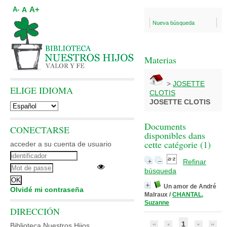
A+
A
A-
Nueva búsqueda
Materias
>
JOSETTE
ELIGE IDIOMA
CLOTIS
JOSETTE CLOTIS
Documents
CONECTARSE
disponibles dans
cette catégorie (
1
)
acceder a su cuenta de usuario
Refinar
búsqueda
Un amor de André
Olvidé mi contraseña
Malraux
/
CHANTAL,
Suzanne
DIRECCIÓN
1
Biblioteca Nuestros Hijos