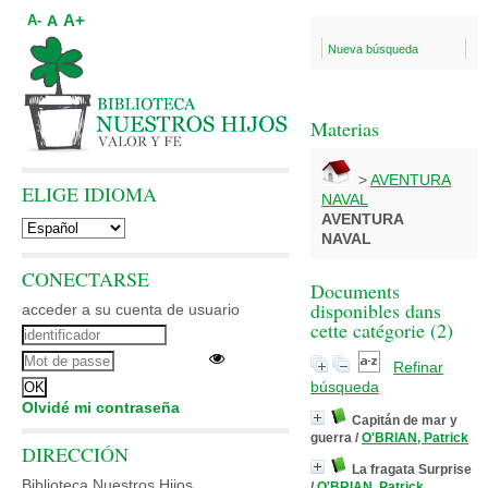
A+
A
A-
Nueva búsqueda
Materias
>
AVENTURA
ELIGE IDIOMA
NAVAL
AVENTURA
NAVAL
CONECTARSE
Documents
disponibles dans
acceder a su cuenta de usuario
cette catégorie (
2
)
Refinar
búsqueda
Olvidé mi contraseña
Capitán de mar y
guerra
/
O'BRIAN, Patrick
DIRECCIÓN
La fragata Surprise
Biblioteca Nuestros Hijos
/
O'BRIAN, Patrick