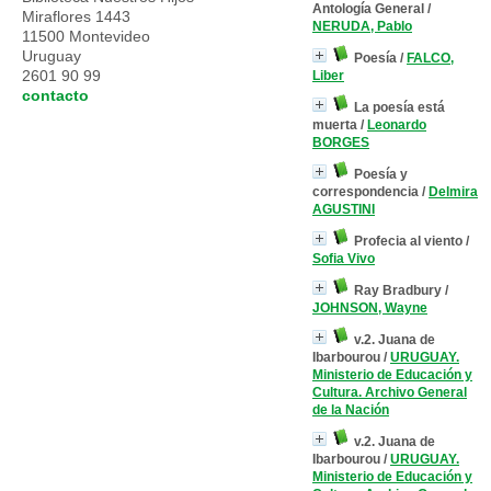
Antología General
/
Miraflores 1443
NERUDA, Pablo
11500 Montevideo
Uruguay
Poesía
/
FALCO,
2601 90 99
Liber
contacto
La poesía está
muerta
/
Leonardo
BORGES
Poesía y
correspondencia
/
Delmira
AGUSTINI
Profecia al viento
/
Sofia Vivo
Ray Bradbury
/
JOHNSON, Wayne
v.2. Juana de
Ibarbourou
/
URUGUAY.
Ministerio de Educación y
Cultura. Archivo General
de la Nación
v.2. Juana de
Ibarbourou
/
URUGUAY.
Ministerio de Educación y