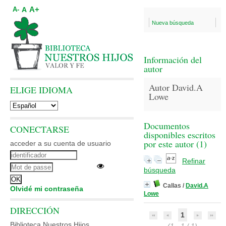
A+
A
A-
Nueva búsqueda
Información del
autor
Autor David.A
ELIGE IDIOMA
Lowe
Documentos
CONECTARSE
disponibles escritos
por este autor (
1
)
acceder a su cuenta de usuario
Refinar
búsqueda
Callas
/
David.A
Olvidé mi contraseña
Lowe
DIRECCIÓN
1
Biblioteca Nuestros Hijos