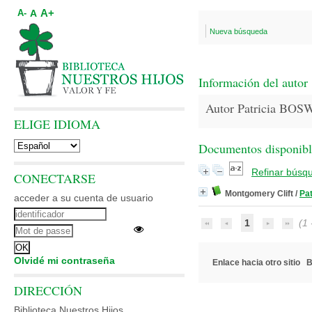
A+
A
A-
Nueva búsqueda
Información del autor
Autor Patricia BO
ELIGE IDIOMA
Documentos disponibles
Refinar búsq
CONECTARSE
Montgomery Clift
/
Pa
acceder a su cuenta de usuario
1
(1 -
Olvidé mi contraseña
Enlace hacia otro sitio
B
DIRECCIÓN
Biblioteca Nuestros Hijos