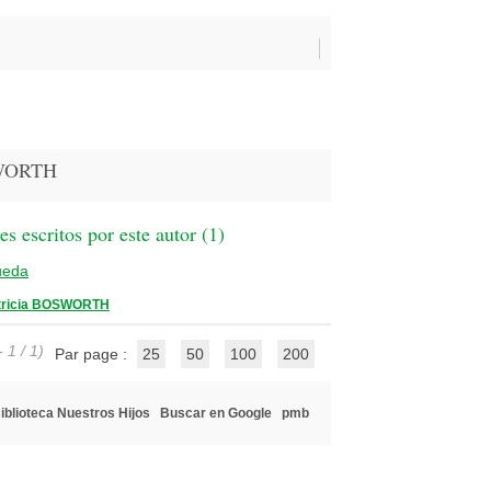
SWORTH
 escritos por este autor (
1
)
ueda
tricia BOSWORTH
 1 / 1)
Par page :
25
50
100
200
iblioteca Nuestros Hijos
Buscar en Google
pmb