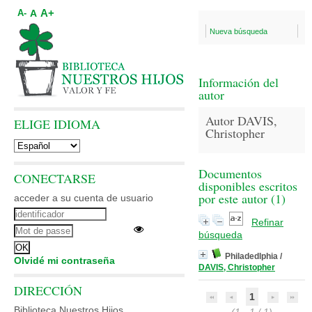
A+
A
A-
Nueva búsqueda
Información del
autor
Autor DAVIS,
ELIGE IDIOMA
Christopher
Documentos
CONECTARSE
disponibles escritos
por este autor (
1
)
acceder a su cuenta de usuario
Refinar
búsqueda
Philadedlphia
/
Olvidé mi contraseña
DAVIS, Christopher
DIRECCIÓN
1
Biblioteca Nuestros Hijos