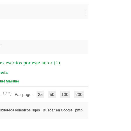
r
 escritos por este autor (
1
)
ueda
liet Marillier
 1 / 1)
Par page :
25
50
100
200
iblioteca Nuestros Hijos
Buscar en Google
pmb