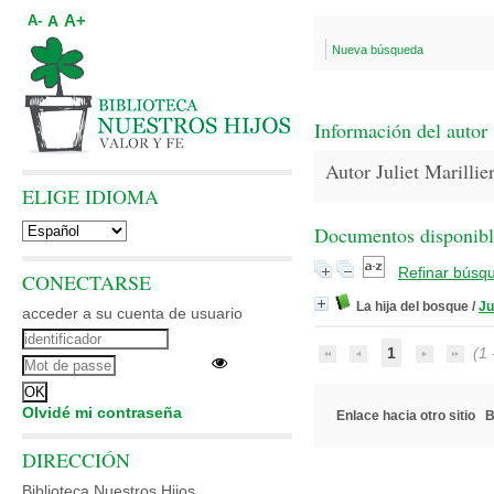
A+
A
A-
Nueva búsqueda
Información del autor
Autor Juliet Marillie
ELIGE IDIOMA
Documentos disponibles
Refinar búsq
CONECTARSE
La hija del bosque
/
Ju
acceder a su cuenta de usuario
1
(1 -
Olvidé mi contraseña
Enlace hacia otro sitio
B
DIRECCIÓN
Biblioteca Nuestros Hijos