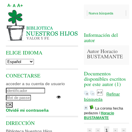
A+
A
A-
Nueva búsqueda
Información del
autor
Autor Horacio
ELIGE IDIOMA
BUSTAMANTE
Documentos
CONECTARSE
disponibles escritos
por este autor (
1
)
acceder a su cuenta de usuario
Refinar
búsqueda
La corona hecha
Olvidé mi contraseña
pedazos
/
Horacio
BUSTAMANTE
DIRECCIÓN
1
Biblioteca Nuestros Hijos