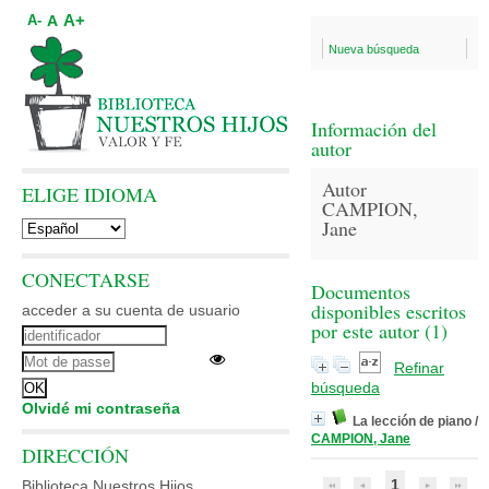
A+
A
A-
Nueva búsqueda
Información del
autor
Autor
ELIGE IDIOMA
CAMPION,
Jane
CONECTARSE
Documentos
disponibles escritos
acceder a su cuenta de usuario
por este autor (
1
)
Refinar
búsqueda
Olvidé mi contraseña
La lección de piano
/
CAMPION, Jane
DIRECCIÓN
1
Biblioteca Nuestros Hijos