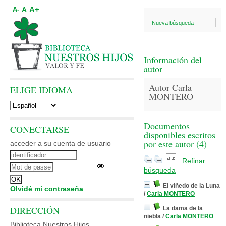
A+
A
A-
Nueva búsqueda
Información del
autor
Autor Carla
ELIGE IDIOMA
MONTERO
Documentos
CONECTARSE
disponibles escritos
por este autor (
4
)
acceder a su cuenta de usuario
Refinar
búsqueda
El viñedo de la Luna
Olvidé mi contraseña
/
Carla MONTERO
DIRECCIÓN
La dama de la
niebla
/
Carla MONTERO
Biblioteca Nuestros Hijos