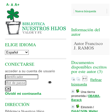
A+
A
A-
Nueva búsqueda
Información del
autor
Autor Francisco
ELIGE IDIOMA
J. RAMOS
Documentos
CONECTARSE
disponibles escritos
por este autor (
3
)
acceder a su cuenta de usuario
Refinar
búsqueda
Una tierra
Olvidé mi contraseña
prometida
/
OBAMA,
Barack
DIRECCIÓN
Einstein
/
Biblioteca Nuestros Hijos
ISAACSON, Walter