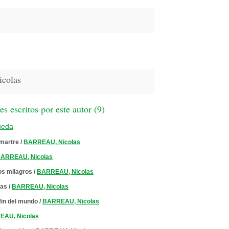
colas
 escritos por este autor (
9
)
ueda
martre
/
BARREAU, Nicolas
ARREAU, Nicolas
os milagros
/
BARREAU, Nicolas
zas
/
BARREAU, Nicolas
fin del mundo
/
BARREAU, Nicolas
AU, Nicolas