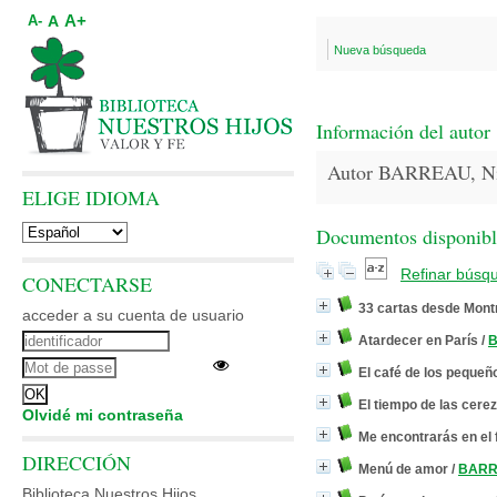
A+
A
A-
Nueva búsqueda
Información del autor
Autor BARREAU, Ni
ELIGE IDIOMA
Documentos disponibles
Refinar búsq
CONECTARSE
33 cartas desde Mont
acceder a su cuenta de usuario
Atardecer en París
/
B
El café de los pequeñ
El tiempo de las cere
Olvidé mi contraseña
Me encontrarás en el 
DIRECCIÓN
Menú de amor
/
BARRE
Biblioteca Nuestros Hijos